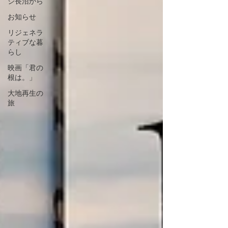
ジ長沼から
お知らせ
リジェネラ
ティブな暮
らし
映画「君の
根は。」
大地再生の
旅