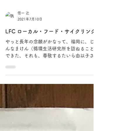
信一 辻
2021年7月10日
LFC ローカル・フード・サイクリング
やっと長年の念願がかなって、福岡に、じゅ
んなまけん（循環生活研究所を訪ねることが
できた、それも、尊敬するたいら由以子さん
と母親ののぶさんが自ら丁寧に案内してくだ
さって、ちょっと恐縮した。フード・サイク
ルの名の通り、生ゴミの堆肥化と、その堆肥
をフルに活用してのオーガニック農業...