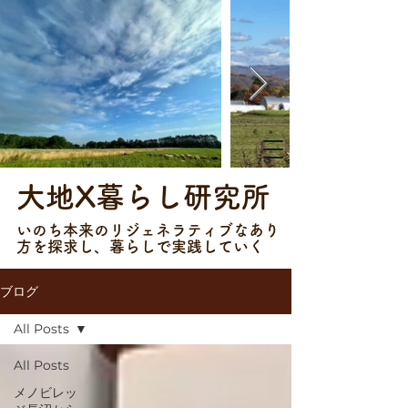
大地X暮らし研究所
​​いのち本来のリジェネラティブなあり
方を探求し、暮らしで実践していく
ブログ
All Posts
All Posts
メノビレッ