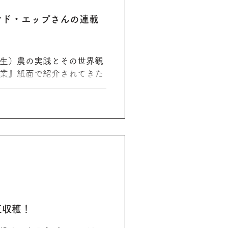
ンド・エップさんの連載
生）農の実践とその世界観
業』紙面で紹介されてきた
ンド・エップさん。2024年
ート。孫娘あやめちゃんに
モンドさんのルーツをたど
。...
豆収穫！