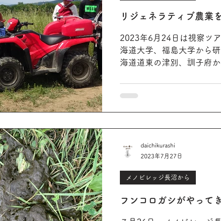
リジェネラティブ農業
2023年6月24日は視察
海道大学、福島大学から研
海道道東の津別、訓子府か
40名以上が参加されまし
を回って、カバークロップ
して、楽しく学びました。..
daichikurashi
2023年7月27日
メノビレッジ長沼から
フンコロガシがやって