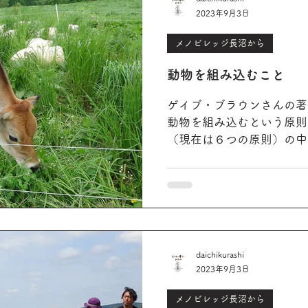
2023年9月3日
メノビレッジ長沼から
動物を組み込むこと
ゲイブ・ブラウンさんの著
動物を組み込むという原則
（現在は６つの原則）の中
は...と感じていたのです
問して、その様子を見てみ
かったような気がします。..
daichikurashi
2023年9月3日
メノビレッジ長沼から