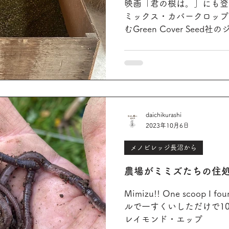
映画「君の根は。」にも登
ミックス・カバークロップ
むGreen Cover Se
もリジェネラティブ（大地
うにと数種類のカバークロ
たのが今年初めのこ...
daichikurashi
2023年10月6日
メノビレッジ長沼から
農場がミミズたちの住
Mimizu!! One scoop I found 10 earthworms. シャベ
ルで一すくいしただけで
レイモンド・エップ