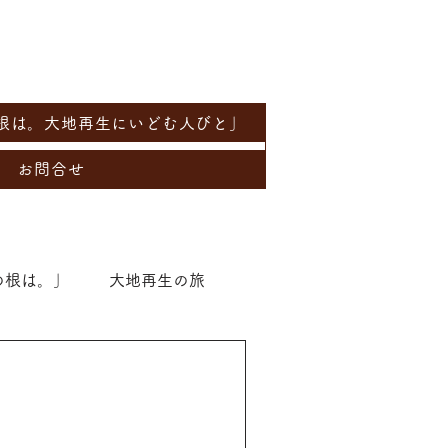
根は。大地再生にいどむ人びと」
お問合せ
の根は。」
大地再生の旅