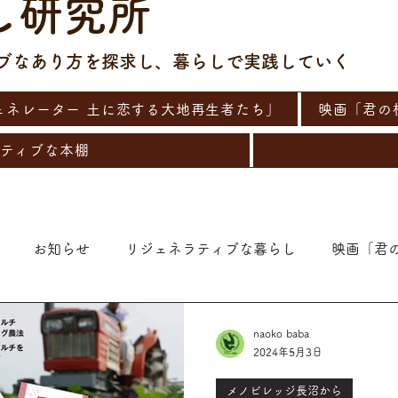
し研究所
ィブなあり方を探求し、暮らしで実践していく
ェネレーター 土に恋する大地再生者たち」
映画「君の
ティブな本棚
お知らせ
リジェネラティブな暮らし
映画「君
naoko baba
2024年5月3日
メノビレッジ長沼から