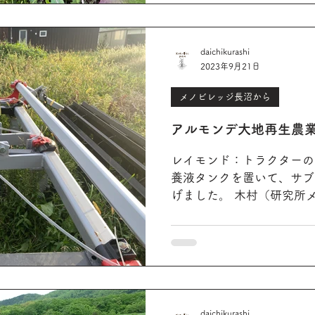
daichikurashi
2023年9月21日
メノビレッジ長沼から
アルモンデ大地再生農
レイモンド：トラクターの
養液タンクを置いて、サブ
げました。 木村（研究所
ーは、慣行農業から再生農
になると思っています。少
が出来てきています。時代の
daichikurashi