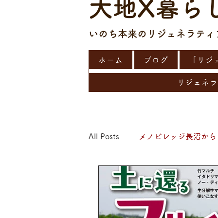
大地X暮ら
​​いのち本来のリジェネラテ
ホーム
ブログ
「リジ
リジェネラ
All Posts
メノビレッジ長沼から