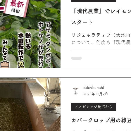
『現代農業』でレイモ
スタート
リジェネラティブ（大地再
について、何度も『現代農
メノビレッジ長沼のレイモ
5月号からは新連載がスタ
充てた手紙の体裁で、レイ
ります。ぜひご一読ください
daichikurashi
2023年11月2日
メノビレッジ長沼から
カバークロップ用の緑