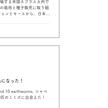
場する米国ネブラスカ州で
の栽培と種子販売に取り組
ed社のジョンとキースから、日本で
再生）農の実践が広まるよ
ップ種子を分けていただい
処になった！
10匹のミミズに出会えた！