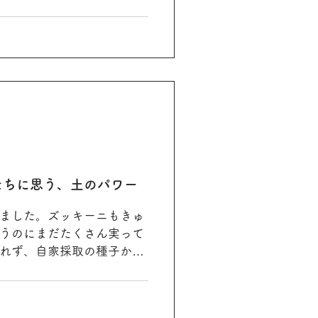
たちに思う、土のパワー
ました。ズッキーニもきゅ
うのにまだたくさん実って
れず、自家採取の種子から
ような感覚です。 この間き
、初なりの頃の実の味だっ
土が対...