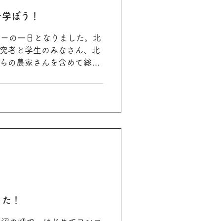
を学ぼう！
ツアーの一日となりました。北
究者と学生のみなさん、北
らの農家さんを含めて総勢
た。 みなさん興味深々。畑
を見て、土を掘って、観察
.
きた！