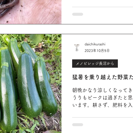
daichikurashi
2023年10月5日
メノビレッジ長沼から
猛暑を乗り越えた野菜
朝晩かなり涼しくなってき
うりもピークは過ぎたと思
います。耕さず、肥料を入
育ったので、もはや山菜の
ゅうりを差し上げた人から
たと言われました。全天候に