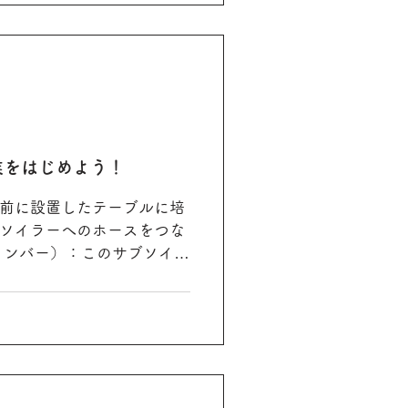
業をはじめよう！
前に設置したテーブルに培
ソイラーへのホースをつな
メンバー）：このサブソイラ
業への転換する「切り口」
しずつですが、「かたち」
流れが...