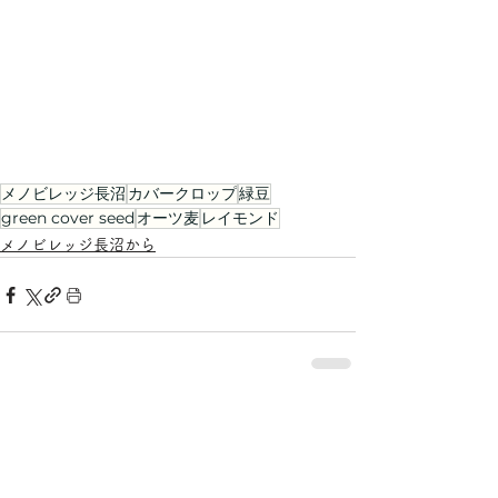
メノビレッジ長沼
カバークロップ
緑豆
green cover seed
オーツ麦
レイモンド
メノビレッジ長沼から
すべて表示
最新記事