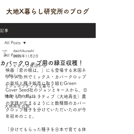
大地X暮らし研究所
ブログ
の
記事
All Posts
daichikurashi
All Posts
2023年11月2日
カバークロップ用の緑豆収穫！
メノビレッジ長沼から
映画「君の根は。」にも登場する米国ネ
お知らせ
ブラスカ州でミックス・カバークロップ
の栽培と種子販売に取り組むGreen 
リジェネラティブな暮らし
Cover Seed社のジョンとキースから、日
映画「君の根は。」
本でもリジェネラティブ（大地再生）農
の実践が広まるようにと数種類のカバー
大地再生の旅
クロップ種子を分けていただいたのが今
年初めのこと。
「分けてもらった種子を日本で育てる体