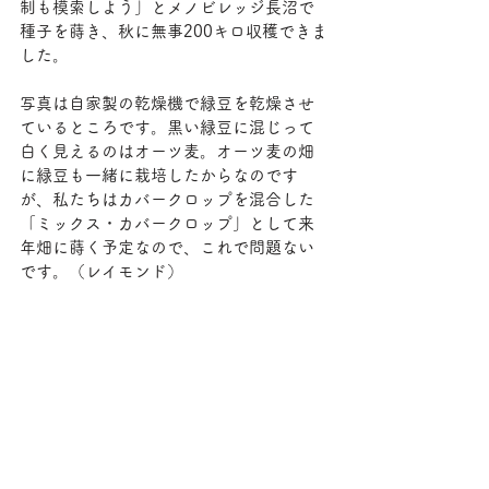
制も模索しよう」とメノビレッジ長沼で
種子を蒔き、秋に無事200キロ収穫できま
した。
写真は自家製の乾燥機で緑豆を乾燥させ
ているところです。黒い緑豆に混じって
白く見えるのはオーツ麦。オーツ麦の畑
に緑豆も一緒に栽培したからなのです
が、私たちはカバークロップを混合した
「ミックス・カバークロップ」として来
年畑に蒔く予定なので、これで問題ない
です。（レイモンド）