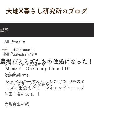
大地X暮らし研究所
ブログ
の
記事
All Posts
daichikurashi
All Posts
2023年10月6日
農場がミミズたちの住処になった！
メノビレッジ長沼から
Mimizu!!  One scoop I found 10 
お知らせ
earthworms.
シャベルで一すくいしただけで10匹のミ
リジェネラティブな暮らし
ミズに出会えた！　レイモンド・エップ
映画「君の根は。」
大地再生の旅