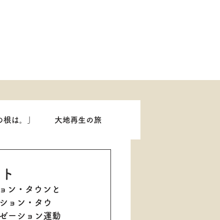
の根は。」
大地再生の旅
ント
ション・タウンと
ション・タウ
ゼーション運動