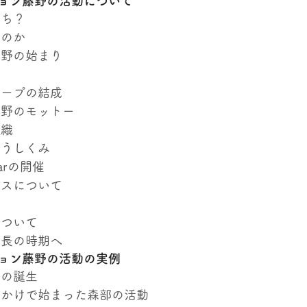
ョン藤野の活動について
まち？
だのか
藤野の始まり
ループの結成
藤野のモットー
組織
いうしくみ
arの開催
ースについて
について
成長の時期へ
ョン藤野の活動の実例
屋の誕生
っかけで始まった森部の活動