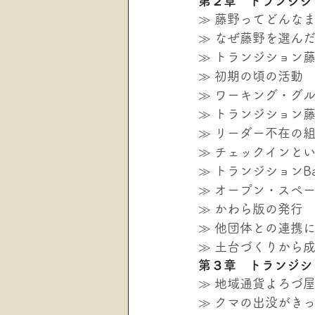
第２章　トランジシ
≫ 藤野ってどんな
≫ なぜ藤野を選ん
≫ トランジション
≫ 初期の頃の活動
≫ ワーキング・グ
≫ トランジション
≫ リーダー不在の
≫ チェックインと
≫ トランジションB
≫ オープン・スペ
≫ かわら版の発行
≫ 他団体との連携
≫ 土台づくりから
第３章　トランジシ
≫ 地域通貨よろづ
≫ クマの出没がき