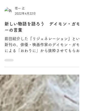
信一 辻
2022年4月22日
新しい物語を語ろう デイモン・ガモ
ーの言葉
前回紹介した『リジェネレーション』という
新刊の、俳優・映画作家のデイモン・ガモー
による「おわりに」から抜粋させてもらお
う。ただし、一点だけ、最後に出てくる「生
物界に急進的な共感を持った」という文の
「急進的な」は、ぼくが勝手に、「ラジカル
な」とさせてもらった。根源的という意味...