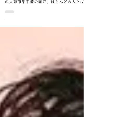
土と農から遠く隔てられた日本人 １０人の
うち９人が都市に住む日本は、世界でも有数
の大都市集中型の国だ。ほとんどの人々は今
や土から遠く隔てられている。からだのどこ
かに泥をつけて帰った子どもを見て、親は大
騒ぎをする。その親が土に触れるのも、せい
ぜい通販で買った園芸用土をプランタ...