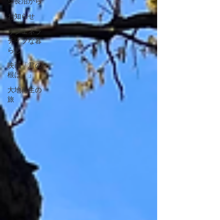
ジ長沼から
お知らせ
リジェネラ
ティブな暮
らし
映画「君の
根は。」
大地再生の
旅