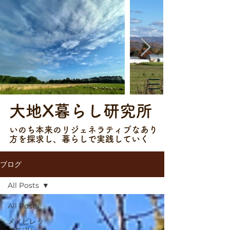
大地X暮らし研究所
​​いのち本来のリジェネラティブなあり
方を探求し、暮らしで実践していく
ブログ
All Posts
All Posts
メノビレッ