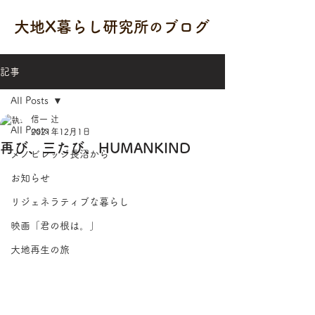
大地X暮らし研究所
ブログ
の
記事
All Posts
信一 辻
All Posts
2021年12月1日
再び、三たび、HUMANKIND
メノビレッジ長沼から
お知らせ
リジェネラティブな暮らし
映画「君の根は。」
大地再生の旅