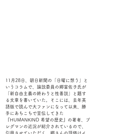
11月28日、朝日新聞の「日曜に想う」と
いうコラムで、論説委員の郷富佐子氏が
「新自由主義の終わりと性善説」と題す
る文章を書いていた。そこには、去年英
語版で読んで大ファンになって以来、勝
手にあちこちで宣伝してきた
『HUMANKIND 希望の歴史』の著者、ブ
レグマンの近況が紹介されているので、
引用させていただく。郷さんの評価はイ