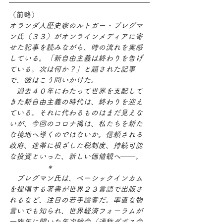
（前略）
オランダ人歴史家のルトガー・ブレグマ
ン氏（３３）がオンラインメディアに寄
せた記事を読みながら、時の流れを実感
している。「新自由主義は終わりを告げ
ている。次は何か？」と題された記事
で、彼はこう問いかけた。
　過去４０年にわたって世界を支配して
きた新自由主義の時代は、終わりを迎え
ている。それに代わるものはまだ見えな
いが、今回のコロナ禍は、私たちを新た
な境地へ導くのではないか。信頼される
政府、連帯に根ざした税制度、持続可能
な投資といった、新しい価値観へ――。
　　　　　＊
　ブレグマン氏は、ベーシックインカム
を提唱する著書が世界２３言語で出版さ
れるなど、注目の若手論客だ。率直な物
言いでも知られ、世界経済フォーラムが
一昨年に開いた年次総会（通称ダボス会