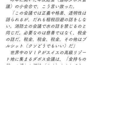
議）の小会合で、こう言い放った。
　「この会議では正義や格差、透明性は
語られるが、だれも租税回避の話をしな
い。消防士の会議で水の話を禁じるのと
同じだ。必要なのは慈善ではなく、税金
の話だ。税金、税金、税金。その他はブ
ルシット（クソどうでもいい）だ」
　世界中のＶＩＰがスイスの高級リゾー
ト地に集まるダボス会議は、「金持ちの
憩いの場」と揶揄（やゆ）もされてき
た。発言直後から、SNSは「その通り！」
「王様は裸と言った」と盛り上がった。
　そのブレグマン氏の近著「Ｈｕｍａｎ
ｋｉｎｄ　希望の歴史（上・下）」が、
日本でも出版された。人間は生まれなが
らに利己的だという「常識」を崩し、性
善説を証明しようとする試みである。
　これまで「人間は悪」を象徴するとさ
れてきた数々の出来事を調べ直し、間違
いや誤解などが判明したという。「事件