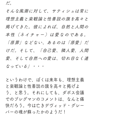
だ。
そんな風潮に対して、サティシュは常に
理想主義と楽観論と性善説の旗を高々と
掲げてきた。彼によれば、自然と人間の
本性（ネイチャー）は愛なのである。
「原罪」などない、あるのは「原愛」だ
けだ。そして、「自己愛、隣人愛、人間
愛、そして自然への愛は、切れ目なく連
なっている」・・・
というわけで、ぼくは来年も、理想主義
と楽観論と性善説の旗を高々と掲げよ
う、と思う。それにしても、ダボス会議
でのブレグマンのコメントは、なんと痛
快だろう。今は亡きデヴィッド・グレー
バーの魂が蘇ったかのようだ！