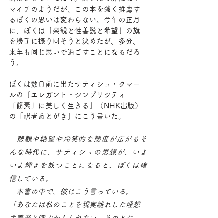
マイチのようだが、この本を強く推薦す
るぼくの思いは変わらない。今年の正月
に、ぼくは「楽観と性善説と希望」の旗
を勝手に振り回そうと決めたが、多分、
来年も同じ思いで過ごすことになるだろ
う。
ぼくは数日前に出たサティシュ・クマー
ルの『エレガント・シンプリシティ　
「簡素」に美しく生きる』（NHK出版）
の「訳者あとがき」にこう書いた。
　悲観や絶望や冷笑的な態度が広がるそ
んな時代に、サティシュの思想が、いよ
いよ輝きを放つことになると、ぼくは確
信している。
　本書の中で、彼はこう言っている。
「あなたは私のことを現実離れした理想
主義者と呼ぶかもしれない。そのとお