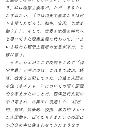
り、私は理想主義者だ。ただ、あなたに
たずねたい。『では現実主義者たちは何
を実現しただろう。戦争、貧困、気候変
動？』」。そして、世界を危機の時代へ
と導いてきた現実主義に代わって、いよ
いよ私たち理想主義者の出番が来た、と
彼は言う。
　サティシュがここで皮肉をこめて「現
実主義」と呼ぶのは、これまで政治、経
済、教育を支配してきた、自然と人間の
本性（ネイチャー）についての暗く悲観
的な考えかたのことだ。西洋近代文明の
中で育まれ、世界中に浸透した、“利己
的、貪欲、競争的、狡猾、暴力的”といっ
た人間像を、ぼくたちもまたいつの間に
か自分の中に住まわせてきたようなの