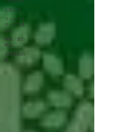
ジ長沼から
お知らせ
リジェネラ
ティブな暮
らし
映画「君の
根は。」
大地再生の
旅