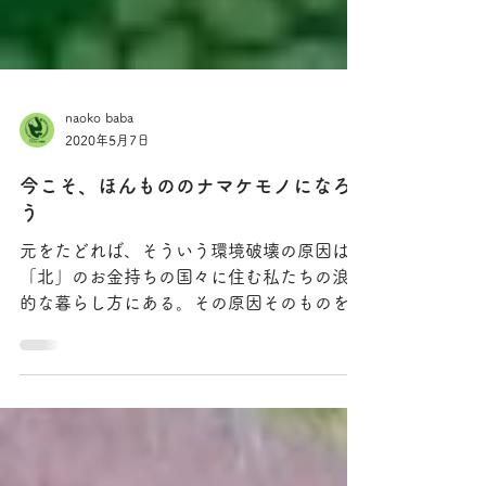
naoko baba
2020年5月7日
今こそ、ほんもののナマケモノになろ
う
元をたどれば、そういう環境破壊の原因は、
「北」のお金持ちの国々に住む私たちの浪費
的な暮らし方にある。その原因そのものを変
えることこそが重要だ。つまり、「より速
く、より多く」を合言葉に生産性と効率性を
競い、消費の量で豊かさを測るこの「ゲー
ム」から降りること。