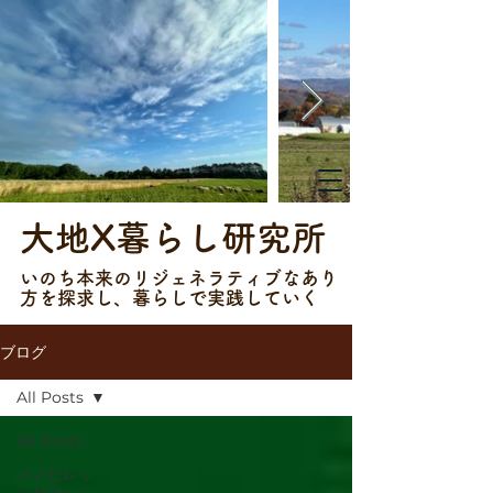
大地X暮らし研究所
​​いのち本来のリジェネラティブなあり
方を探求し、暮らしで実践していく
ブログ
All Posts
All Posts
メノビレッ