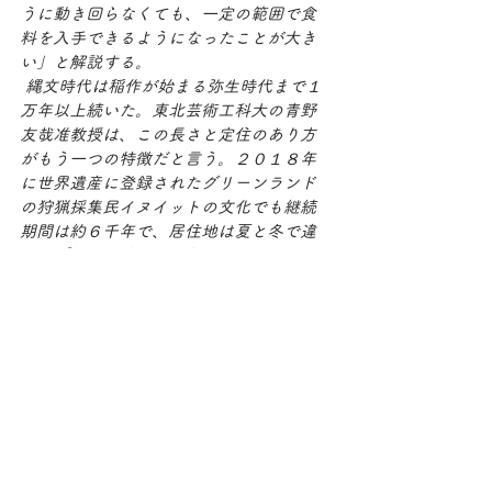
うに動き回らなくても、一定の範囲で食
料を入手できるようになったことが大き
い」と解説する。
 縄文時代は稲作が始まる弥生時代まで１
万年以上続いた。東北芸術工科大の青野
友哉准教授は、この長さと定住のあり方
がもう一つの特徴だと言う。２０１８年
に世界遺産に登録されたグリーンランド
の狩猟採集民イヌイットの文化でも継続
期間は約６千年で、居住地は夏と冬で違
う。「縄文の遺跡群は年間を通じて同じ
場所に暮らす狩猟採集民が自然環境と社
会環境の双方に適応が可能な、持続性の
高い社会を実現していたことを示す」と
指摘する。