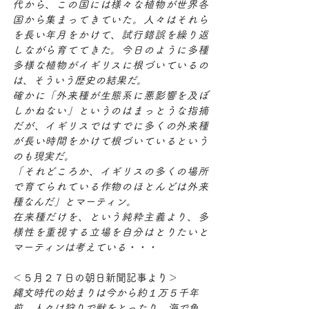
代から、この国には様々な植物が世界各
国から集まってきていた。人々はそれら
を長い年月をかけて、試行錯誤を繰り返
しながら育ててきた。今日のように多種
多様な植物がイギリスに根づいているの
は、そういう歴史の結果だ。
確かに「外来種が生態系に悪影響を及ぼ
しかねない」というのはまっとうな指摘
だが、イギリスではすでに多くの外来種
が長い時間をかけて根づいているという
のも現実だ。
「それどころか、イギリスの多くの場所
で育てられている作物のほとんどは外来
種なんだ」とマーティン。
在来種だけを、という純粋主義より、多
様性を重視する立場を自分はとりたいと
マーティンは考えている・・・
＜５月２７日の朝日新聞記事より＞
縄文時代の始まりは今から約１万５千年
前。人々は狩りで獣をとったり、海で魚