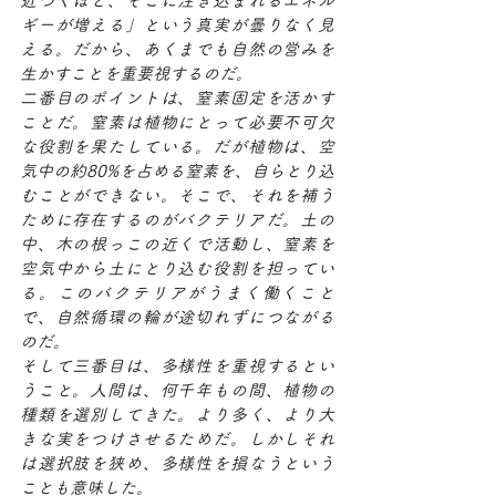
近づくほど、そこに注ぎ込まれるエネル
ギーが増える」という真実が曇りなく見
える。だから、あくまでも自然の営みを
生かすことを重要視するのだ。
二番目のポイントは、窒素固定を活かす
ことだ。窒素は植物にとって必要不可欠
な役割を果たしている。だが植物は、空
気中の約80%を占める窒素を、自らとり込
むことができない。そこで、それを補う
ために存在するのがバクテリアだ。土の
中、木の根っこの近くで活動し、窒素を
空気中から土にとり込む役割を担ってい
る。このバクテリアがうまく働くこと
で、自然循環の輪が途切れずにつながる
のだ。
そして三番目は、多様性を重視するとい
うこと。人間は、何千年もの間、植物の
種類を選別してきた。より多く、より大
きな実をつけさせるためだ。しかしそれ
は選択肢を狭め、多様性を損なうという
ことも意味した。