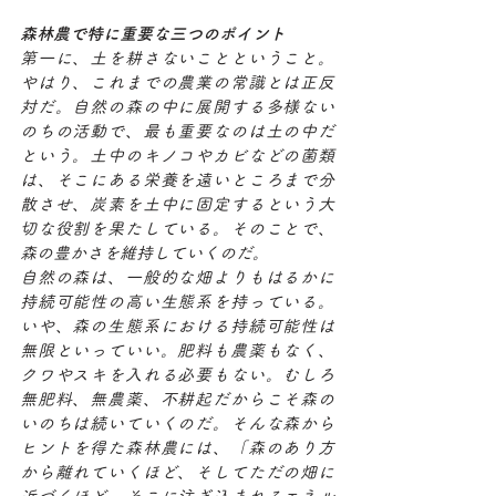
森林農で特に重要な三つのポイント
第一に、土を耕さないことということ。
やはり、これまでの農業の常識とは正反
対だ。自然の森の中に展開する多様ない
のちの活動で、最も重要なのは土の中だ
という。土中のキノコやカビなどの菌類
は、そこにある栄養を遠いところまで分
散させ、炭素を土中に固定するという大
切な役割を果たしている。そのことで、
森の豊かさを維持していくのだ。
自然の森は、一般的な畑よりもはるかに
持続可能性の高い生態系を持っている。
いや、森の生態系における持続可能性は
無限といっていい。肥料も農薬もなく、
クワやスキを入れる必要もない。むしろ
無肥料、無農薬、不耕起だからこそ森の
いのちは続いていくのだ。そんな森から
ヒントを得た森林農には、「森のあり方
から離れていくほど、そしてただの畑に