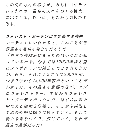
この時の取材の様子が、のちに『サティ
シュ先生の　最高の人生をつくる授業』
に出てくる。以下は、そこからの抜粋で
ある。
フォレスト・ガーデンは世界最古の農耕
マーティンにいわせると、これこそが世
界最古の農耕の形なのだそうだ。
「世界で農耕が始まったのはいつだか知
っているかな。今までは12000年ほど前
にメソポタミアで始まったとされてきた
が、近年、それよりもさらに2000年前、
つまり今から14,000年前だということが
わかった。その最古の農耕の形が、アグ
ロフォレストリー、すなわちフォレス
ト・ガーデンだったんだ。はじめは森の
中にある植物を収穫し、そこから採取し
て森の外側に徐々に植えていく。そして
新たな森をつくり、広げていく。それが
最古の農耕だった」