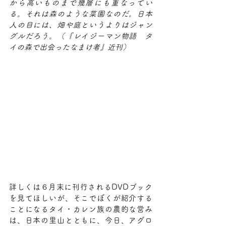
から高いものまで幾層にも重なってい
る。それは森のような菜園なのだ。日本
人の目には、畑や庭というよりはジャン
グルだろう。（『レイジーマン物語　タ
イの森で出会ったなまけ者』近刊）
詳しくは６月末に刊行されるDVDブック
を見てほしいが、そこでぼくが紹介する
ことになるタイ・カレン族の農的な営み
は、日本の里山とともに、今日、アグロ