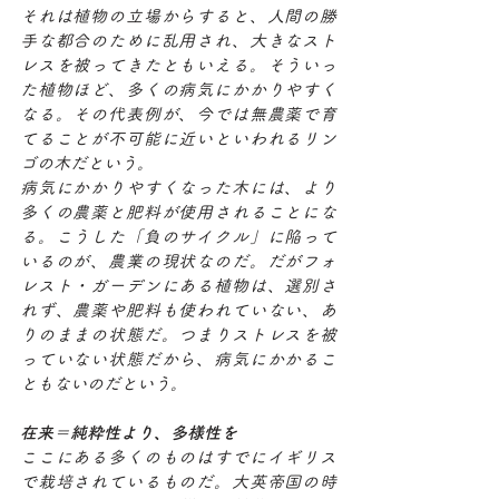
それは植物の立場からすると、人間の勝
手な都合のために乱用され、大きなスト
レスを被ってきたともいえる。そういっ
た植物ほど、多くの病気にかかりやすく
なる。その代表例が、今では無農薬で育
てることが不可能に近いといわれるリン
ゴの木だという。
病気にかかりやすくなった木には、より
多くの農薬と肥料が使用されることにな
る。こうした「負のサイクル」に陥って
いるのが、農業の現状なのだ。だがフォ
レスト・ガーデンにある植物は、選別さ
れず、農薬や肥料も使われていない、あ
りのままの状態だ。つまりストレスを被
っていない状態だから、病気にかかるこ
ともないのだという。
在来＝純粋性より、多様性を
ここにある多くのものはすでにイギリス
で栽培されているものだ。大英帝国の時