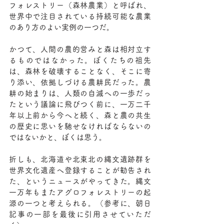
フォレストリー（森林農業）と呼ばれ、
世界中で注目されている持続可能な農業
のあり方のよい実例の一つだ。
かつて、人間の農的営みと森は相対立す
るものではなかった。ぼくたちの祖先
は、森林を破壊することなく、そこに寄
り添い、依拠しづける農耕民だった。農
耕の始まりは、人類の自滅への一歩だっ
たという議論に飛びつく前に、一万二千
年以上前から今へと続く、森と農の共生
の歴史に思いを馳せなければならないの
ではないかと、ぼくは思う。
折しも、北海道や北東北の縄文遺跡群を
世界文化遺産へ登録することが勧告され
た、というニュースがやってきた。縄文
一万年もまたアグロフォレストリーの起
源の一つと考えられる。（参考に、朝日
記事の一部を最後に引用させていただ