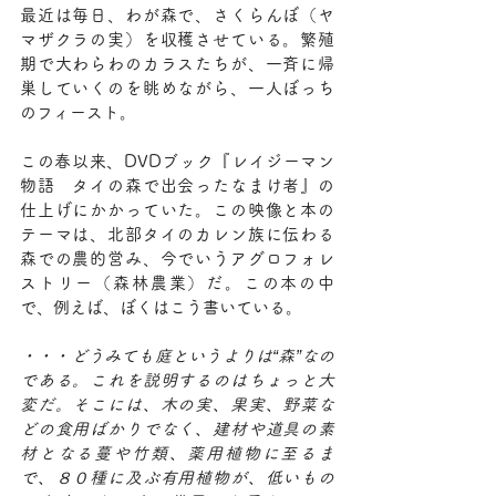
最近は毎日、わが森で、さくらんぼ（ヤ
マザクラの実）を収穫させている。繁殖
期で大わらわのカラスたちが、一斉に帰
巣していくのを眺めながら、一人ぼっち
のフィースト。
この春以来、DVDブック『レイジーマン
物語　タイの森で出会ったなまけ者』の
仕上げにかかっていた。この映像と本の
テーマは、北部タイのカレン族に伝わる
森での農的営み、今でいうアグロフォレ
ストリー（森林農業）だ。この本の中
で、例えば、ぼくはこう書いている。
・・・どうみても庭というよりは“森”なの
である。これを説明するのはちょっと大
変だ。そこには、木の実、果実、野菜な
どの食用ばかりでなく、建材や道具の素
材となる蔓や竹類、薬用植物に至るま
で、８０種に及ぶ有用植物が、低いもの