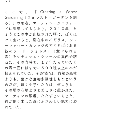
く）
ここで、『Creating a Forest 
Gardening（フォレスト・ガーデンを創
る）』の著者、マーティン・クロフォー
ドに登場してもらおう。２０１０年、ち
ょうどこの本が出版された頃に、ぼくは
ゼミ生たちと、滞在中のイギリス、シュ
ーマッハー・カレッジのすぐそばにある
彼のフード・フォレスト（食べられる
森）をサティシュ・クマールの案内で訪
ねた。その当時で、１７年たっていたそ
の森＝庭にはすでに５００種以上の木が
植えられていた。その”森”は、自然の森林
よりも、豊かな生物多様性をもつという
のだが、ぼくや学生たちは、何よりも、
その場の心地よさと美しさに惹かれた。
マーティンの態度、たたずまいもまた、
彼が創り出した森にふさわしい魅力に溢
れていた。