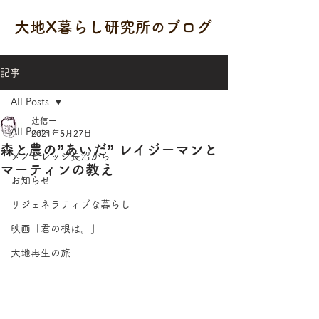
大地X暮らし研究所
ブログ
の
記事
All Posts
辻信一
All Posts
2021年5月27日
森と農の”あいだ” レイジーマンと
メノビレッジ長沼から
マーティンの教え
お知らせ
リジェネラティブな暮らし
映画「君の根は。」
大地再生の旅