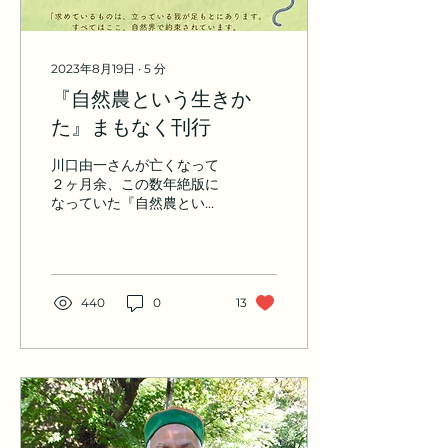
2023年8月19日
∙
5
分
『自然農という生きか
た』まもなく刊行
川口由一さんが亡くなって
２ヶ月余、この数年絶版に
なっていた『自然農という
生き方』（２０１１年大月
書店刊行） の改訂増補版
『自然農という生きかた』
（ゆっくり堂）を来月１１
日に刊行すべく、その最終
440
0
13
原稿を数日前に、無事入稿
した。...