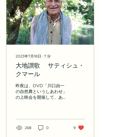
2023年7月18日
∙
7
分
大地讃歌 サティシュ・
クマール
昨夜は、DVD「川口由一
の自然農というしあわせ」
の上映会を開催して、あり
し日の川口さんを偲び、ま
た彼が遺してくれた大いな
るものに想いを馳せた。そ
の中で、ぼくはサティシ
ュ・クマールを案内して川
268
0
9
口さんの田畑を訪ねた時の