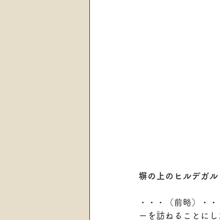
塀の上のヒルデガル
・・・（前略）
・・
ーを訪ねることにし