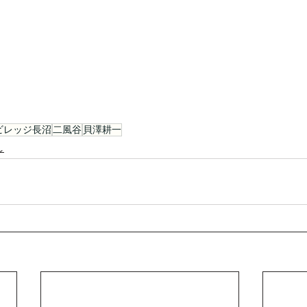
ビレッジ長沼
二風谷
貝澤耕一
し