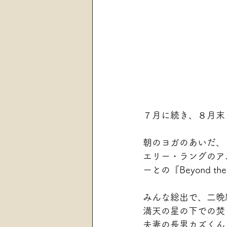
７月に続き、８月末
朝のヨガのあいだ、
エリー・ラングのアルバ
ーとの『Beyond t
みんな総出で、二晩
満天の星の下での焚
夫妻の長男カズくん