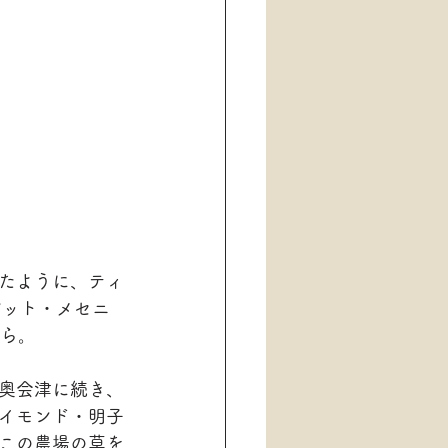
たように、ティ
とパット・メセニ
がら。
奥会津に続き、
イモンド・明子
この農場の草を