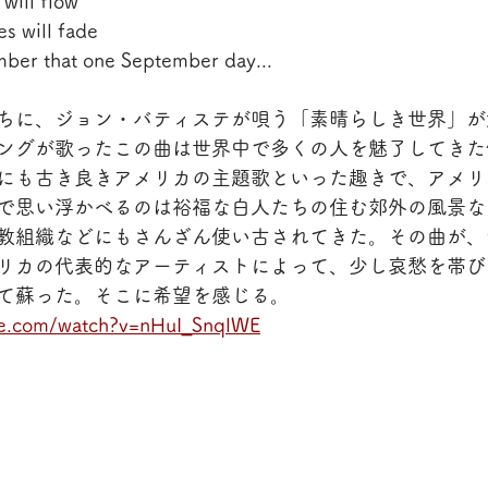
will flow
s will fade
ember that one September day...
ちに、ジョン・バティステが唄う「素晴らしき世界」が
ングが歌ったこの曲は世界中で多くの人を魅了してきた
にも古き良きアメリカの主題歌といった趣きで、アメリ
で思い浮かべるのは裕福な白人たちの住む郊外の風景な
教組織などにもさんざん使い古されてきた。その曲が、
リカの代表的なアーティストによって、少し哀愁を帯び
て蘇った。そこに希望を感じる。
be.com/watch?v=nHuI_SnqlWE