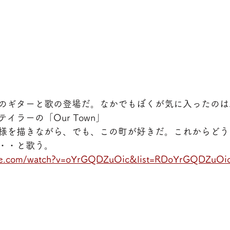
のギターと歌の登場だ。なかでもぼくが気に入ったのは
イラーの「Our Town」
様を描きながら、でも、この町が好きだ。これからどう
・・と歌う。
ube.com/watch?v=oYrGQDZuOic&list=RDoYrGQDZuOi