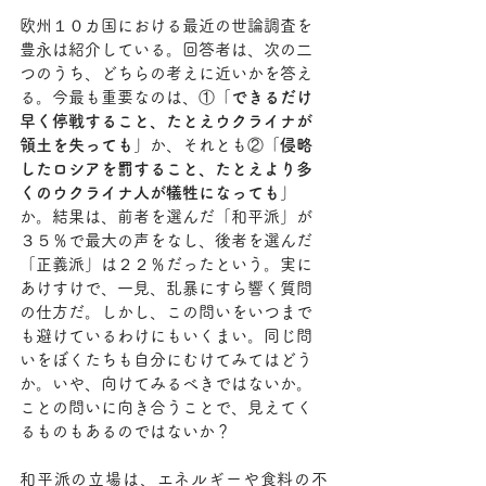
欧州１０カ国における最近の世論調査を
豊永は紹介している。回答者は、次の二
つのうち、どちらの考えに近いかを答え
る。今最も重要なのは、①「
できるだけ
早く停戦すること、たとえウクライナが
領土を失っても
」か、それとも②「
侵略
したロシアを罰すること、たとえより多
くのウクライナ人が犠牲になっても
」
か。結果は、前者を選んだ「和平派」が
３５％で最大の声をなし、後者を選んだ
「正義派」は２２％だったという。実に
あけすけで、一見、乱暴にすら響く質問
の仕方だ。しかし、この問いをいつまで
も避けているわけにもいくまい。同じ問
いをぼくたちも自分にむけてみてはどう
か。いや、向けてみるべきではないか。
ことの問いに向き合うことで、見えてく
るものもあるのではないか？
和平派の立場は、エネルギーや食料の不