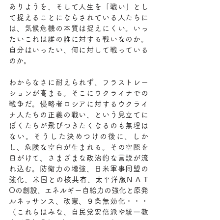
ありようを、そして人生を「戦い」とし
て捉えることにならされている人たちに
は、気候危機の本質は捉えにくい。いっ
たいこれは誰の誰に対する戦いなのか。
自分はいったい、何に対して戦っている
のか。
わからなさに耐えられず、フラストレー
ションが高まる。そこにウクライナでの
戦争だ。侵略者ロシアに対するウクライ
ナ人たちの正義の戦い、という見立てに
ぼくたちが飛びつきたくなるのも無理は
ない。そうした決めつけの後に、しか
し、危険な空白が生まれる。その空隙を
目がけて、さまざまな政治的な言説が流
れ込む。防衛力の増強、日米軍事同盟の
強化、米国との核共有、太平洋版N A T 
Oの創設、エネルギー自給力の強化と原発
ルネッサンス、改憲、９条無効化・・・
（これらはみな、自民党安倍派や統一教