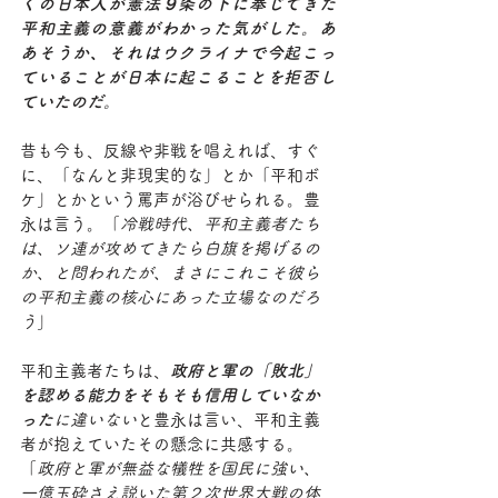
くの日本人が憲法９条の下に奉じてきた
平和主義の意義がわかった気がした。あ
あそうか、それはウクライナで今起こっ
ていることが日本に起こることを拒否し
ていたのだ
。
昔も今も、反線や非戦を唱えれば、すぐ
に、「なんと非現実的な」とか「平和ボ
ケ」とかという罵声が浴びせられる。豊
永は言う。「
冷戦時代、平和主義者たち
は、ソ連が攻めてきたら白旗を掲げるの
か、と問われたが、まさにこれこそ彼ら
の平和主義の核心にあった立場なのだろ
う
」
平和主義者たちは、
政府と軍の「敗北」
を認める能力をそもそも信用していなか
った
に違いない
と豊永は言い、平和主義
者が抱えていたその懸念に共感する。
「
政府と軍が無益な犠牲を国民に強い、
一億玉砕さえ説いた第２次世界大戦の体