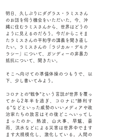
明日、久しぶりにダグラス・ラミスさん
のお話を伺う機会をいただいた。今、沖
縄に住むラミスさんから、世界はどうの
ように見えるのだろう。今だからこそま
たラミスさんの平和学の講義を聞き直し
たい。ラミスさんの「ラジカル・デモク
ラシー」について、ガンディーの非暴力
抵抗について、聞きたい。
そこへ向けての準備体操のつもりで、以
下、少し書いてみよう。
コロナとの“戦争”という言説が世界を覆っ
てから2年半を過ぎ、コロナに“勝利す
る”などといった威勢のいいメディアや政
治家たちの放言はその後どこへいってし
まったのか。熱波、山火事、旱魃、豪
雨、洪水などによる災害は世界中でます
ます大規模化し、激化している。人間の