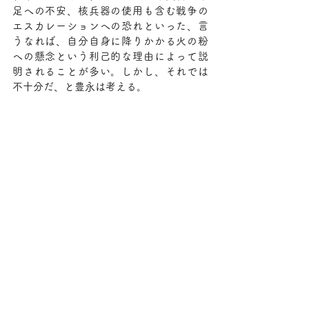
足への不安、核兵器の使用も含む戦争の
エスカレーションへの恐れといった、言
うなれば、自分自身に降りかかる火の粉
への懸念という利己的な理由によって説
明されることが多い。しかし、それでは
不十分だ、と豊永は考える。
これらにあわせて戦争による犠牲の拡大
について道義的な疑念が広く存在するこ
とを忘れてはならない。
道義的、倫理的な、つまり利他的な歯止
めもまた、人々のうちに働いていると、
彼女は考えているのだろう。
記事の末尾で、豊永は、自身もなじみ深
いらしい二つの都市について語る。その
まま引用させていただく。
　最近よく考えるのは、プラハとパリの