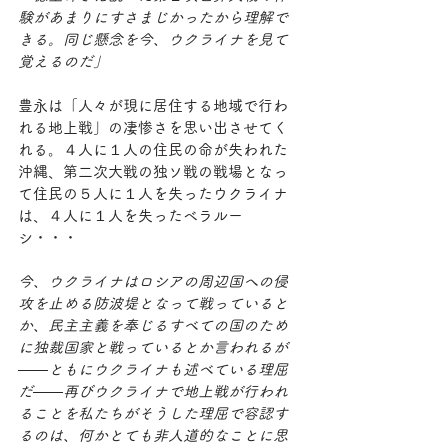
験があまりにすさまじかったから理解で
きる。同じ懸念を今、ウクライナを見て
覚えるのだ」
豊永は「人々が現に居住する地域で行わ
れる地上戦」の凄惨さを思い出させてく
れる。４人に１人の住民の命が失われた
沖縄、第二次大戦の独ソ戦の戦場となっ
て住民の５人に１人を失ったウクライナ
は、４人に１人を失ったベラルー
シ・・・
今、ウクライナはロシアの周辺国への侵
攻を止める防波堤となって戦っていると
か、民主主義を奉じるすべての国のため
に独裁国家と戦っているとか言われるが
――ともにウクライナも述べている理屈
だ――再びウクライナで地上戦が行われ
ることを私たちがそうした理屈で容認す
るのは、何かとても非人道的なことに思