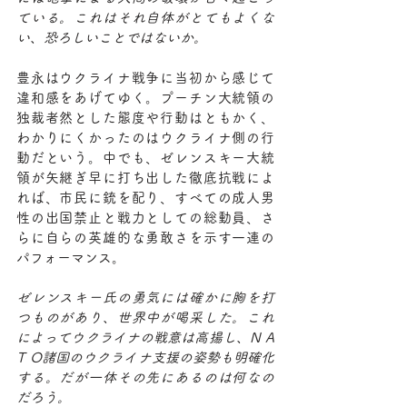
ている。これはそれ自体がとてもよくな
い、恐ろしいことではないか。
豊永はウクライナ戦争に当初から感じて
違和感をあげてゆく。プーチン大統領の
独裁者然とした態度や行動はともかく、
わかりにくかったのはウクライナ側の行
動だという。中でも、ゼレンスキー大統
領が矢継ぎ早に打ち出した徹底抗戦によ
れば、市民に銃を配り、すべての成人男
性の出国禁止と戦力としての総動員、さ
らに自らの英雄的な勇敢さを示す一連の
パフォーマンス。
ゼレンスキー氏の勇気には確かに胸を打
つものがあり、世界中が喝采した。これ
によってウクライナの戦意は高揚し、N A 
T O諸国のウクライナ支援の姿勢も明確化
する。だが一体その先にあるのは何なの
だろう。