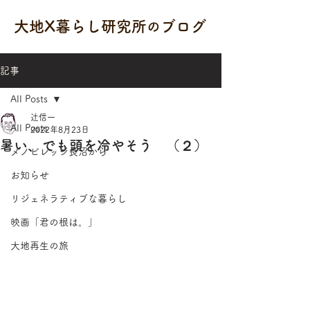
大地X暮らし研究所
ブログ
の
記事
All Posts
辻信一
All Posts
2022年8月23日
暑い、でも頭を冷やそう （２）
メノビレッジ長沼から
お知らせ
リジェネラティブな暮らし
映画「君の根は。」
大地再生の旅