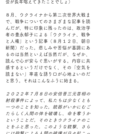
会が長年唱えてきたことでしょ）
８月、ウクライナから第二次世界大戦ま
で、戦争についてのさまざまな記事を読
んだが、特に印象に残ったのは、政治学
者の豊永郁子による「ウクライナ、戦争
と人権」という記事（８月１２日、朝日
新聞）だった。悲しみや苦悩が基調にあ
るのは当然といえば当然だが、なぜか、
読んで心が安らぐ思いがする。内容に共
感するというだけでなく、その「空気を
読まない」率直な語り口が心地よいのだ
と思う。それはこんなふうに始まる。
２０２２年７月８日の安倍晋三元首相の
射殺事件によって、私たちは少なくとも
一つのことを知った。銃器がいかにむご
たらしく人間の体を破壊し、命を奪うか
ということだ。そのときウクライナのこ
とをふと思った。このような銃撃、さら
には砲撃による人間の破壊が日々起こっ