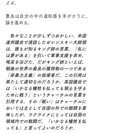
える。
豊永は自分の中の違和感を手がかりに、
論を進める。
色々なことが少しずつおかしい。米国
連邦議会で演説したゼレンスキー大統領
は、誰もが知るキング師の言葉、「私に
は夢がある」を引いて軍事支援を求め、
喝采を浴びた。だがキング師といえば、
戦後の世界の最良の獲得物の一つである
「非暴力主義」の指導者だ。この引用は
果たして適切なのだろうか。英国議会で
は「いかなる犠牲を払っても領土を守る
ために戦う」というチャーチルの言葉を
引用する。その「戦い」はチャーチルに
おいては主として自国の外での戦闘を意
味したが、ウクライナにとっては自国の
領域内での戦闘だ。「いかなる犠牲を払
っても」と言ってよいのだろうか。