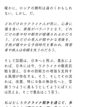
確かに、ロシアの勝利は遠のくかもしれ
ない。しかし、だ。
どれだけのウクライナ人が死に、心身に
傷を負い、家族がバラバラとなり、どれ
だけの家や村や都市が破壊されるのだろ
う。どれだけの老人が穏やかな老後を、
子供が健やかな子供時代を奪われ、障害
者や病人は命綱を失うのだろう。
そして話題は、日本へと飛ぶ。豊永によ
れば、日本には今、ウクライナの徹底抗
戦を讃え、日本の防衛力の増強を支持す
る風潮が存在する。そう、そしてその流
れは、改憲、特に９条の無効化へと、雪
崩うつように進もうとしてようにぼくに
は見える。そこで豊永はこう言う。
私はむしろ
ウクライナ戦争を通じて、多