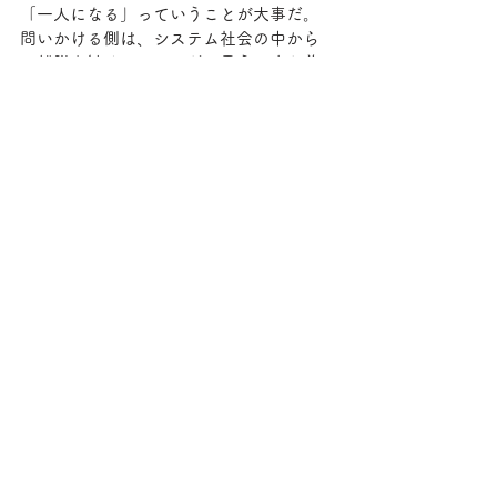
「一人になる」っていうことが大事だ。
問いかける側は、システム社会の中から
の離脱を勧めているんだと思う。また養
殖場の中に入れられるんじゃなくて、そ
こからだんだん離脱していくようにと。
俺は85年に狂って、狂って、ひとりとい
う存在地点に立ち帰った。その作業はと
ても大変な苦労だったし、同時に勇気が
必要だった。飛び越える、というか、飛
び込むように、ひとりになっていった。
グレタ・トゥンベリーさんもね、そんな
に簡単に一人であの行動に踏み切ったわ
けじゃないと思うの。やっぱり彼女なり
に相当悩み考え抜いたし、勇気が必要だ
ったと思う。それは一人で世界を動かし
た。そこに可能性があると思うの。
あの動きを見てごらん。面じゃないよ。
一人から一人へと伝播して、世界に。世