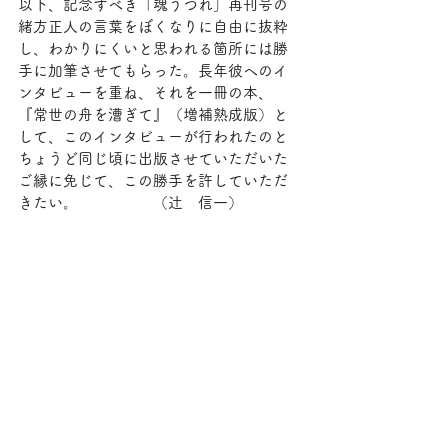
以下、記念すべき「魂うつれ」再刊号の
緒方正人の言葉をぼくなりに自由に抜粋
し、わかりにくいと思われる箇所には勝
手に加筆させてもらった。長年彼へのイ
ンタビューを重ね、それを一冊の本、
『常世の舟を漕ぎて』（増補熟成版）と
して、このインタビューが行われたのと
ちょうど同じ頃に出版させていただいた
ご縁に免じて、この勝手を許していただ
きたい。　　　　　（辻　信一）