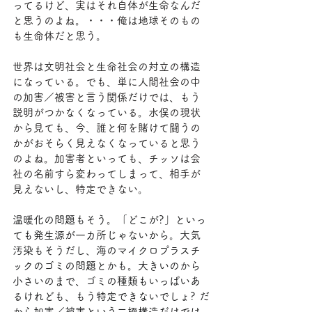
ってるけど、実はそれ自体が生命なんだ
と思うのよね。・・・俺は地球そのもの
も生命体だと思う。
世界は文明社会と生命社会の対立の構造
になっている。でも、単に人間社会の中
の加害／被害と言う関係だけでは、もう
説明がつかなくなっている。水俣の現状
から見ても、今、誰と何を賭けて闘うの
かがおそらく見えなくなっていると思う
のよね。加害者といっても、チッソは会
社の名前すら変わってしまって、相手が
見えないし、特定できない。
温暖化の問題もそう。「どこが?」といっ
ても発生源が一カ所じゃないから。大気
汚染もそうだし、海のマイクロプラスチ
ックのゴミの問題とかも。大きいのから
小さいのまで、ゴミの種類もいっぱいあ
るけれども、もう特定できないでしょ? だ
から加害／被害という二極構造だけでは