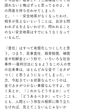
語れないと俺はずっと思ってるのよ。そ
の両面を持ち合わせてしまった
と。・・・安全地帯がなくなったわけ。
相手が見えないということは、自分も問
われざるをえないわけで。問われること
のない安全地帯はすでにもうなくなって
いるんだ。
「責任」はすべて有償化しつくしたと思
う。つまり、民事責任、損害賠償、補償
金や和解金という形で、いろいろな社会
事件−−裁判沙汰になるようなこの人の世
の出来事は、ほとんどみな金で「カタが
つく」と思うようになってしまった。一
方、今起きている状態なんていうのは、
金でカタがつかない事態なんですよ。行
く末とか、「これからどうするか」って
ことも、「どうあるべきか」っていうこ
とも、人間という存在の根幹に降り立た
なければ、見えてこないんじゃないか