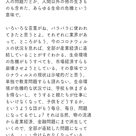
人の問題だとか、人間以外の他の生きも
のも含めた、あらゆる生命の危機という
意味で。
いろいろな言葉がね、バラバラに使われ
てきたと思うとよ。それぞれに業界があ
って。ところがもう、今のコロナウィル
スの状況を見れば、全部が産業経済に直
結していることがすぐわかる。生命環境
の危機がもうすべてを、市場経済すらも
崩壊させようとしている。その意味でコ
ロナウィルスの現状は示唆的だと思う。
単独で教育問題すらも語れない。生命環
境が危機的な状況では、学校も休まざる
を得ないし、そうすると親たちが仕事に
もいけなくなって、子供をどうするか、
というような話がもう毎日、毎日、問題
になってるでしょ? それは当然、物の流通
から産業経済、金融問題にまで派生して
いくので、全部が直結した問題になって
いる。・・・分けられなくなっている。