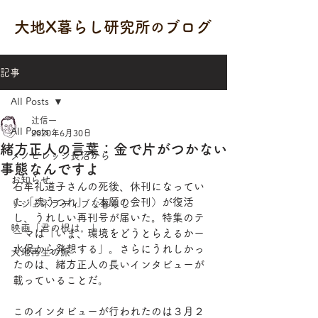
大地X暮らし研究所
ブログ
の
記事
All Posts
辻信一
All Posts
2020年6月30日
緒方正人の言葉：金で片がつかない
メノビレッジ長沼から
事態なんですよ
お知らせ
石牟礼道子さんの死後、休刊になってい
た「魂うつれ」（本願の会刊）が復活
リジェネラティブな暮らし
し、うれしい再刊号が届いた。特集のテ
映画「君の根は。」
ーマは「いま、環境をどうとらえるかー
水俣から発想する」。さらにうれしかっ
大地再生の旅
たのは、緒方正人の長いインタビューが
載っていることだ。
このインタビューが行われたのは３月２